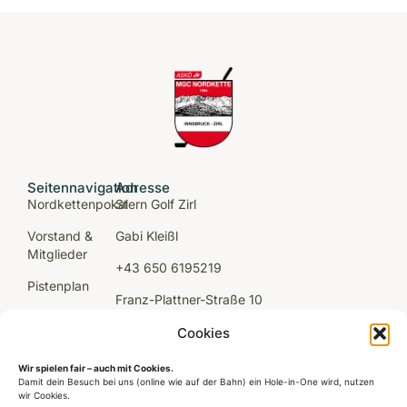
Seitennavigation
Adresse
Nordkettenpokal
Stern Golf Zirl
Vorstand &
Gabi Kleißl
Mitglieder
+43 650 6195219
Pistenplan
Franz-Plattner-Straße 10
Kontakt
6170 Zirl
Cookies
Home
GOOGLE MAPS
Wir spielen fair – auch mit Cookies.
TBGV
Damit dein Besuch bei uns (online wie auf der Bahn) ein Hole-in-One wird, nutzen
wir Cookies.